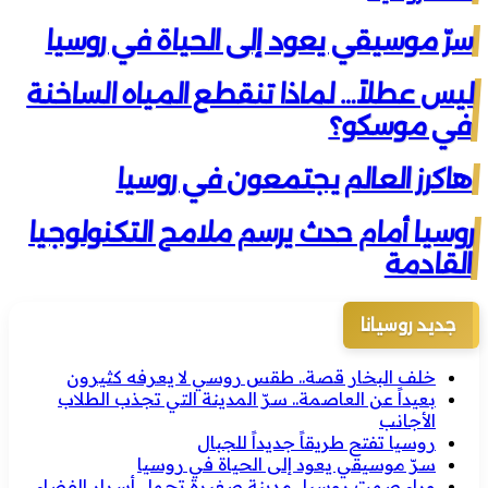
سرّ موسيقي يعود إلى الحياة في روسيا
ليس عطلاً… لماذا تنقطع المياه الساخنة
في موسكو؟
هاكرز العالم يجتمعون في روسيا
روسيا أمام حدث يرسم ملامح التكنولوجيا
القادمة
جديد روسيانا
خلف البخار قصة.. طقس روسي لا يعرفه كثيرون
بعيداً عن العاصمة.. سرّ المدينة التي تجذب الطلاب
الأجانب
روسيا تفتح طريقاً جديداً للجبال
سرّ موسيقي يعود إلى الحياة في روسيا
وراء صمت روسيا.. مدينة صغيرة تحمل أسرار الفضاء