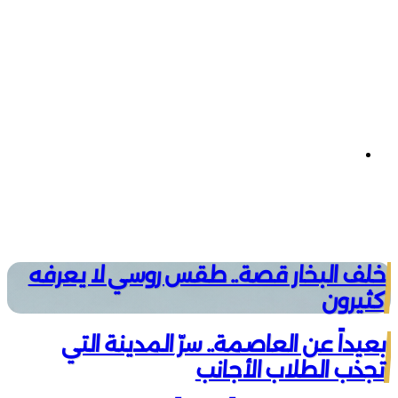
تيلقرام
خلف البخار قصة.. طقس روسي لا يعرفه
كثيرون
بعيداً عن العاصمة.. سرّ المدينة التي
تجذب الطلاب الأجانب