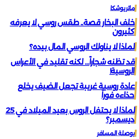
ماتريوشكا
خلف البخار قصة.. طقس روسي لا يعرفه
كثيرون
لماذا لا يناولك الروسي المال بيده؟
قد تظنه شجاراً… لكنه تقليد في الأعراس
الروسية!
عادة روسية غريبة تجعل الضيف يخلع
حذاءه فوراً
لماذا لا يحتفل الروس بعيد الميلاد في 25
ديسمبر؟
بوصلة المسافر