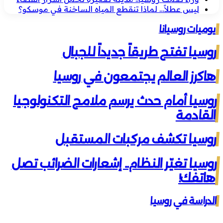
ليس عطلاً… لماذا تنقطع المياه الساخنة في موسكو؟
يوميات روسيانا
روسيا تفتح طريقاً جديداً للجبال
هاكرز العالم يجتمعون في روسيا
روسيا أمام حدث يرسم ملامح التكنولوجيا
القادمة
روسيا تكشف مركبات المستقبل
روسيا تغيّر النظام.. إشعارات الضرائب تصل
هاتفك!
الدراسة في روسيا