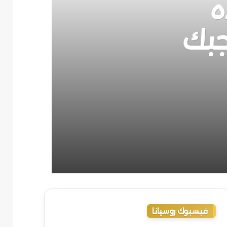
ه
جبك
فيسبوك روسيانا