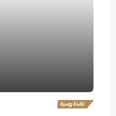
مترو موسكو لا ينقل الركاب فقط..
ماذا أيضاً؟
مجاناً.. فعاليات صيفية مفتوحة
في موسكو
برج روسي مائل.. وحكاية غامضة
وراءه
نافذة روسية