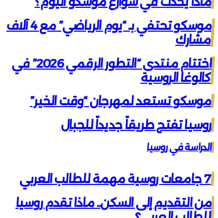
ماذا يحدث في شوارع موسكو اليوم؟
موسكو تحتفي بـ “يوم الرياضي” مع 4 آلاف
مشارك
اختتام منتدى “التطور الرقمي 2026” في
كالوغا الروسية
موسكو تستعد لمهرجان “وقت الخير”
روسيا تفتح طريقاً جديداً للجبال
الدراسة في روسيا
7 جامعات روسية مهمة للطالب العربي
من التقديم إلى السكن.. ماذا تقدم روسيا
للطالب العربي؟