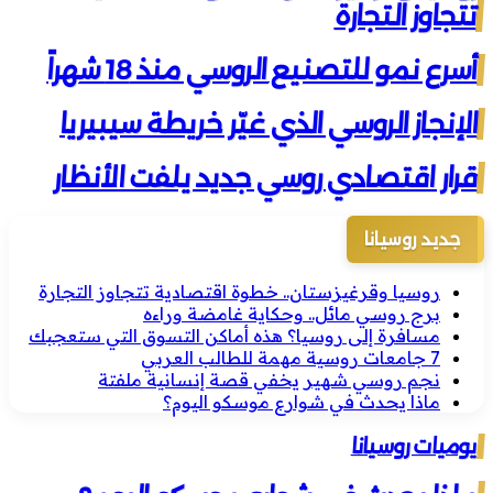
تتجاوز التجارة
أسرع نمو للتصنيع الروسي منذ 18 شهراً
الإنجاز الروسي الذي غيّر خريطة سيبيريا
قرار اقتصادي روسي جديد يلفت الأنظار
جديد روسيانا
روسيا وقرغيزستان.. خطوة اقتصادية تتجاوز التجارة
برج روسي مائل.. وحكاية غامضة وراءه
مسافرة إلى روسيا؟ هذه أماكن التسوق التي ستعجبك
7 جامعات روسية مهمة للطالب العربي
نجم روسي شهير يخفي قصة إنسانية ملفتة
ماذا يحدث في شوارع موسكو اليوم؟
يوميات روسيانا