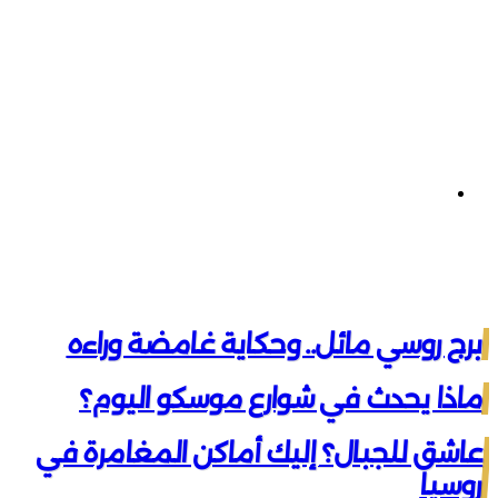
تيلقرام
برج روسي مائل.. وحكاية غامضة وراءه
ماذا يحدث في شوارع موسكو اليوم؟
عاشق للجبال؟ إليك أماكن المغامرة في
روسيا