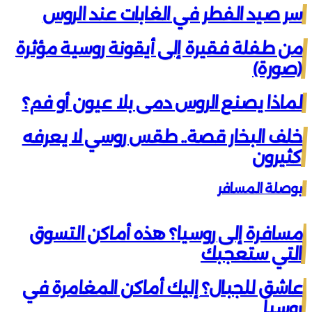
سر صيد الفطر في الغابات عند الروس
من طفلة فقيرة إلى أيقونة روسية مؤثرة
(صورة)
لماذا يصنع الروس دمى بلا عيون أو فم؟
خلف البخار قصة.. طقس روسي لا يعرفه
كثيرون
بوصلة المسافر
مسافرة إلى روسيا؟ هذه أماكن التسوق
التي ستعجبك
عاشق للجبال؟ إليك أماكن المغامرة في
روسيا