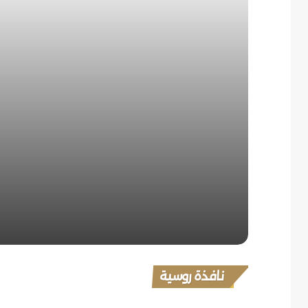
التي تجذب الطلاب الأجانب
روسيا تفتح طريقاً جديداً للجبال
سرّ موسيقي يعود إلى الحياة في
روسيا
وراء صمت روسيا.. مدينة صغيرة
تحمل أسرار الفضاء
نافذة روسية