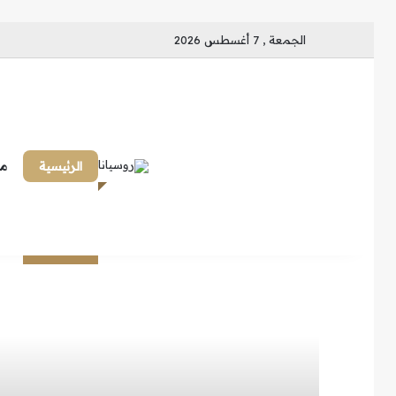
الجمعة , 7 أغسطس 2026
الرئيسية
ما
خلف البخار قصة.. طقس روسي لا
يعرفه كثيرون
بعيداً عن العاصمة.. سرّ المدينة