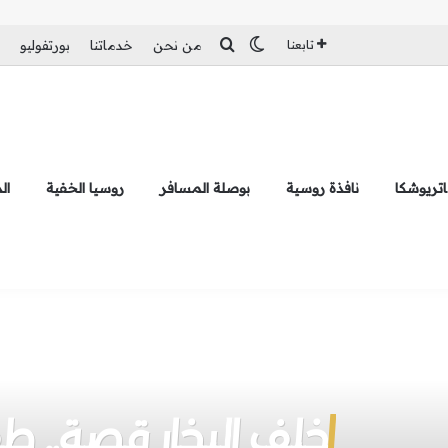
بحث عن
الوضع المظلم
تابعنا
من نحن
خدماتنا
بورتفوليو
تريوشكا
نافذة روسية
بوصلة المسافر
روسيا الخفية
ال
خلف البخار قصة.. 