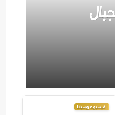
جبال
فيسبوك روسيانا