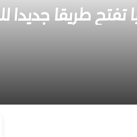
 تفتح طريقاً جديداً لل
سيا.. هل مررت به؟
 قرى تختبئ خلف الأبراج
غيرة تحمل أسرار الفضاء