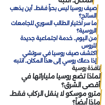
المكان.. انتبه
صيف روسيا ليس بحراً فقط.. أين يذهب
السائح؟
ما سر اختيار الطالب السوري للجامعات
الروسية؟
من اليوم.. خدمة اجتماعية جديدة
للروس
اكتشف صيف روسيا في سوتشي
إذا دعاك روسي إلى هذا المكان.. انتبه
نافذة روسية
لماذا تضع روسيا ملياراتها في
أقصى الشرق؟
مترو موسكو لا ينقل الركاب فقط..
ماذا أيضاً؟