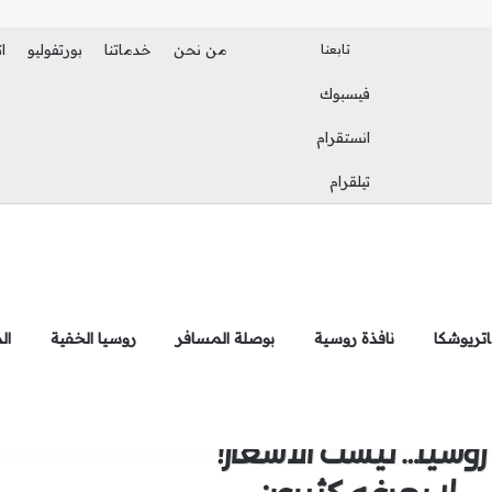
تابعنا
من نحن
خدماتنا
بورتفوليو
ا
فيسبوك
بحث عن
الوضع المظلم
انستقرام
تيلقرام
تريوشكا
نافذة روسية
بوصلة المسافر
روسيا الخفية
ال
وسيا… ليست الأسعار!