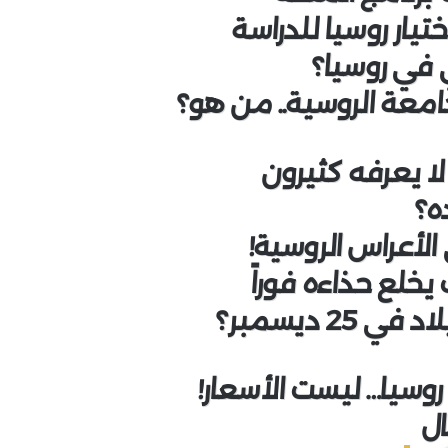
في روسيا؟
معة الروسية.. من هو؟
ا يعرفه كثيرون
ده؟
الأعراس الروسية!
خلع حذاءه فوراً
2 ديسمبر؟
وسيا… ليست الأسعار!
ال