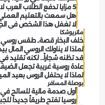
5 مزايا تدفع الطلاب العرب لاختيار روسيا للدراسة
هل سمعت بالتعليم العملي 
لا تغفل هذا الشخص في الجا
ماتريوشكا
خلف البخار قصة.. طقس روسي ل
لماذا لا يناولك الروسي المال بي
قد تظنه شجاراً… لكنه تقليد في 
عادة روسية غريبة تجعل الضيف ي
لماذا لا يحتفل الروس بعيد الميلاد في 5
بوصلة المسافر
أول صدمة مالية للسائح في ر
روسيا تفتح طريقاً جديداً للجب