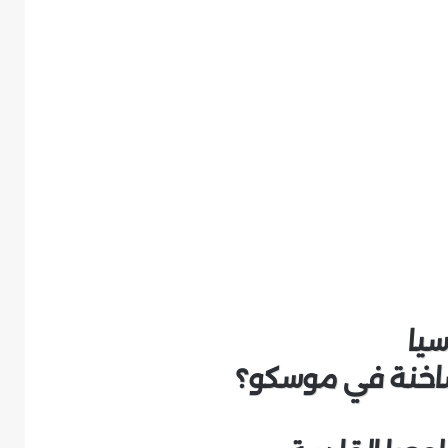
سيا
لساخنة في موسكو؟