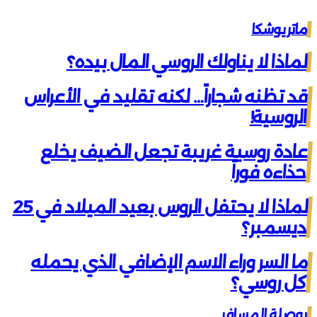
ماتريوشكا
لماذا لا يناولك الروسي المال بيده؟
قد تظنه شجاراً… لكنه تقليد في الأعراس
الروسية!
عادة روسية غريبة تجعل الضيف يخلع
حذاءه فوراً
لماذا لا يحتفل الروس بعيد الميلاد في 25
ديسمبر؟
ما السر وراء الاسم الإضافي الذي يحمله
كل روسي؟
بوصلة المسافر