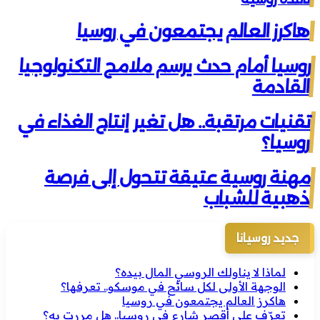
هاكرز العالم يجتمعون في روسيا
روسيا أمام حدث يرسم ملامح التكنولوجيا
القادمة
تقنيات مرتقبة.. هل تغير إنتاج الغذاء في
روسيا؟
مهنة روسية عتيقة تتحول إلى فرصة
ذهبية للشباب
جديد روسيانا
لماذا لا يناولك الروسي المال بيده؟
الوجهة الأولى لكل سائح في موسكو.. تعرفها؟
هاكرز العالم يجتمعون في روسيا
تعرّف على أقصر شارع في روسيا.. هل مررت به؟