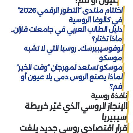
عيون أو فم؟
اختتام منتدى “التطور الرقمي 2026”
في كالوغا الروسية
دليل الطالب العربي في جامعات قازان..
ماذا تختار؟
نوفوسيبيرسك.. روسيا التي لا تشبه
موسكو
موسكو تستعد لمهرجان “وقت الخير”
لماذا يصنع الروس دمى بلا عيون أو
فم؟
نافذة روسية
الإنجاز الروسي الذي غيّر خريطة
سيبيريا
قرار اقتصادي روسي جديد يلفت