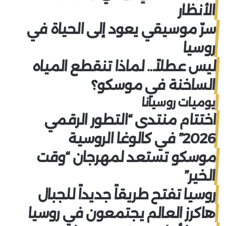
الأنظار
سرّ موسيقي يعود إلى الحياة في
روسيا
ليس عطلاً… لماذا تنقطع المياه
الساخنة في موسكو؟
يوميات روسيانا
اختتام منتدى “التطور الرقمي
2026” في كالوغا الروسية
موسكو تستعد لمهرجان “وقت
الخير”
روسيا تفتح طريقاً جديداً للجبال
هاكرز العالم يجتمعون في روسيا