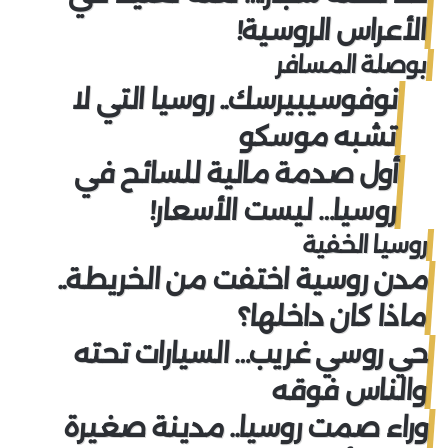
الأعراس الروسية!
بوصلة المسافر
نوفوسيبيرسك.. روسيا التي لا
تشبه موسكو
أول صدمة مالية للسائح في
روسيا… ليست الأسعار!
روسيا الخفية
مدن روسية اختفت من الخريطة..
ماذا كان داخلها؟
حي روسي غريب… السيارات تحته
والناس فوقه
وراء صمت روسيا.. مدينة صغيرة