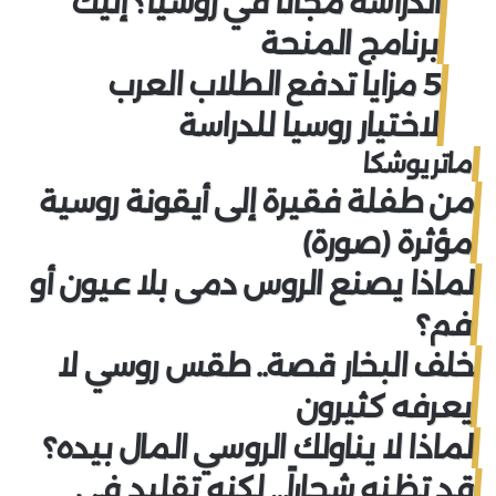
الدراسة مجاناً في روسيا؟ إليك
برنامج المنحة
5 مزايا تدفع الطلاب العرب
لاختيار روسيا للدراسة
ماتريوشكا
من طفلة فقيرة إلى أيقونة روسية
مؤثرة (صورة)
لماذا يصنع الروس دمى بلا عيون أو
فم؟
خلف البخار قصة.. طقس روسي لا
يعرفه كثيرون
لماذا لا يناولك الروسي المال بيده؟
قد تظنه شجاراً… لكنه تقليد في