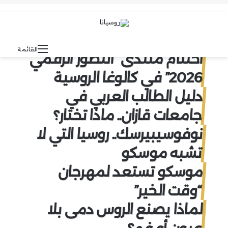
بحث عن
الوضع المظلم
القائمة
اختتام منتدى “التطور الرقمي
2026” في كالوغا الروسية
دليل الطالب العربي في
جامعات قازان.. ماذا تختار؟
نوفوسيبيرسك.. روسيا التي لا
تشبه موسكو
موسكو تستعد لمهرجان
“وقت الخير”
لماذا يصنع الروس دمى بلا