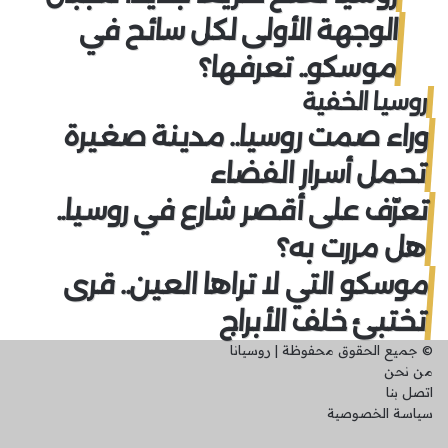
الوجهة الأولى لكل سائح في
موسكو.. تعرفها؟
روسيا الخفية
وراء صمت روسيا.. مدينة صغيرة
تحمل أسرار الفضاء
تعرّف على أقصر شارع في روسيا..
هل مررت به؟
موسكو التي لا تراها العين.. قرى
تختبئ خلف الأبراج
© جميع الحقوق محفوظة | روسيانا
من نحن
اتصل بنا
سياسة الخصوصية
فيسبوك