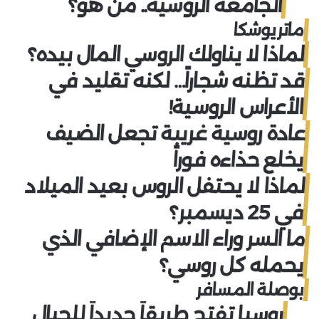
الجامعة الروسية.. من هو؟
ماتريوشكا
لماذا لا يناولك الروسي المال بيده؟
قد تظنه شجاراً… لكنه تقليد في
الأعراس الروسية!
عادة روسية غريبة تجعل الضيف
يخلع حذاءه فوراً
لماذا لا يحتفل الروس بعيد الميلاد
في 25 ديسمبر؟
ما السر وراء الاسم الإضافي الذي
يحمله كل روسي؟
بوصلة المسافر
روسيا تفتح طريقاً جديداً للجبال