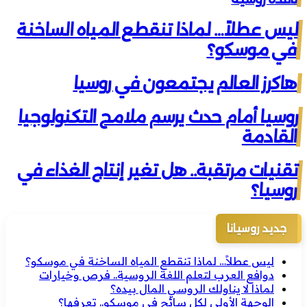
ليس عطلاً… لماذا تنقطع المياه الساخنة
في موسكو؟
هاكرز العالم يجتمعون في روسيا
روسيا أمام حدث يرسم ملامح التكنولوجيا
القادمة
تقنيات مرتقبة.. هل تغير إنتاج الغذاء في
روسيا؟
جديد روسيانا
ليس عطلاً… لماذا تنقطع المياه الساخنة في موسكو؟
دوافع العرب لتعلم اللغة الروسية.. فرص وخيارات
لماذا لا يناولك الروسي المال بيده؟
الوجهة الأولى لكل سائح في موسكو.. تعرفها؟