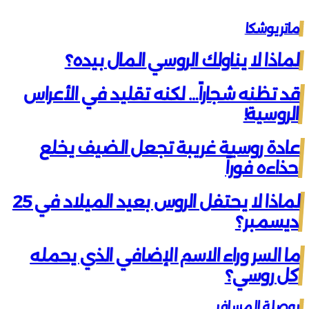
ماتريوشكا
لماذا لا يناولك الروسي المال بيده؟
قد تظنه شجاراً… لكنه تقليد في الأعراس
الروسية!
عادة روسية غريبة تجعل الضيف يخلع
حذاءه فوراً
لماذا لا يحتفل الروس بعيد الميلاد في 25
ديسمبر؟
ما السر وراء الاسم الإضافي الذي يحمله
كل روسي؟
بوصلة المسافر