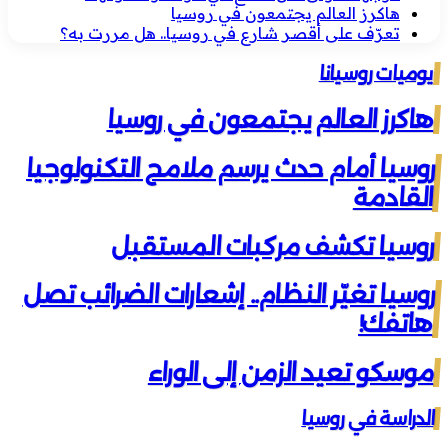
هاكرز العالم يجتمعون في روسيا
تعرّف على أقصر شارع في روسيا.. هل مررت به؟
يوميات روسيانا
هاكرز العالم يجتمعون في روسيا
روسيا أمام حدث يرسم ملامح التكنولوجيا
القادمة
روسيا تكشف مركبات المستقبل
روسيا تغيّر النظام.. إشعارات الضرائب تصل
هاتفك!
موسكو تعيد الزمن إلى الوراء
الدراسة في روسيا