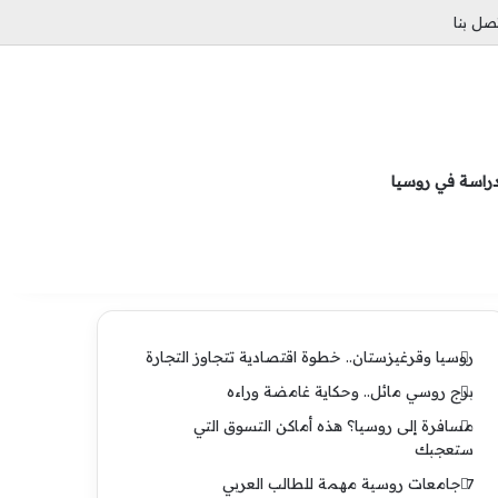
صل بنا
فيسبوك
انستقرام
تيلقرام
دراسة في روسيا
روسيا وقرغيزستان.. خطوة اقتصادية تتجاوز التجارة
برج روسي مائل.. وحكاية غامضة وراءه
مسافرة إلى روسيا؟ هذه أماكن التسوق التي
ستعجبك
7 جامعات روسية مهمة للطالب العربي