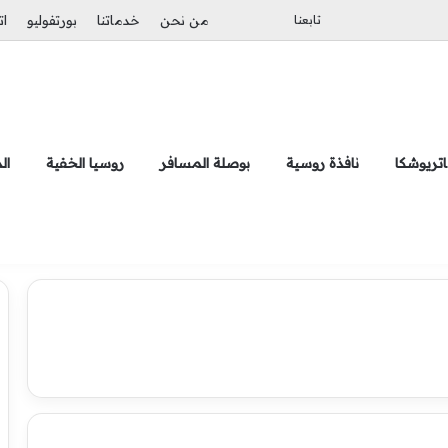
بحث عن
الوضع المظلم
تابعنا
من نحن
خدماتنا
بورتفوليو
ات
تريوشكا
نافذة روسية
بوصلة المسافر
روسيا الخفية
ال