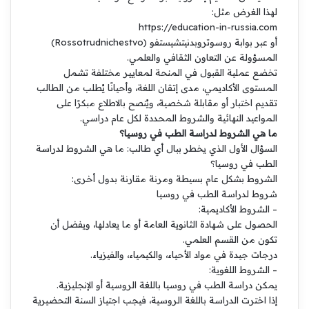
لهذا الغرض مثل:
https://education-in-russia.com
أو عبر بوابة روسوتروبدنيتشيستفو (Rossotrudnichestvo)
المسؤولة عن التعاون الثقافي والعلمي.
تخضع عملية القبول في المنحة لمعايير مختلفة تشمل
المستوى الأكاديمي، مدى إتقان اللغة، وأحيانًا يُطلب من الطالب
تقديم اختبار أو مقابلة شخصية، ويُنصح بالاطلاع مبكرًا على
المواعيد النهائية والشروط المحددة لكل عام دراسي.
ما هي الشروط لدراسة الطب في روسيا؟
السؤال الأول الذي يخطر ببال أي طالب: ما هي الشروط لدراسة
الطب في روسيا؟
الشروط بشكل عام بسيطة ومرنة مقارنة بدول أخرى:
شروط لدراسة الطب في روسيا
– الشروط الأكاديمية:
الحصول على شهادة الثانوية العامة أو ما يعادلها، ويفضل أن
تكون من القسم العلمي.
درجات جيدة في مواد الأحياء، والكيمياء، والفيزياء.
– الشروط اللغوية:
يمكن دراسة الطب في روسيا باللغة الروسية أو الإنجليزية.
إذا اخترت الدراسة باللغة الروسية، فيجب اجتياز السنة التحضيرية