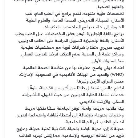
والعلوم الصحية.
تخصصات طبية متنوعة: تقدم برامج في الطب العام، طب
الأسنان، الصيدلة، التمريض، الصحة العامة، والعلوم الطبية
الحيوية، إلى جانب برامج الماجستير والدكتوراه.
برامج باللغة الإنجليزية: توفر بعض التخصصات، مثل الطب وطب
الأسنان، باللغة الإنجليزية لتسهيل الدراسة على الطلاب الدوليين.
تدريب سريري متقدّم: شراكات قوية مع مستشفيات تعليمية
ومراكز طبية في المدينة تمنح الطلاب فرصًا للتدريب العملي
منذ السنوات الأولى.
اعتماد دولي واسع: معترف بها من منظمة الصحة العالمية
(WHO) والعديد من الهيئات الأكاديمية في السعودية، الإمارات،
مصر، العراق، الأردن وغيرها.
انفتاح عالمي: تستقبل طلابًا من أكثر من 50 دولة، وتوفّر
خدمات شاملة للطلبة الدوليين من حيث القبول، التأشيرات،
السكن، والإرشاد الأكاديمي.
بيئة طلابية مريحة وآمنة: توفر الجامعة سكنًا طلابيًا مريحًا
وخدمات متنوعة، بالإضافة إلى أنشطة ثقافية واجتماعية لتعزيز
اندماج الطلاب في الحياة الجامعية.
مدينة كازان: مدينة نابضة بالحياة، ذات بنية تحتية حديثة، ومزيج
فريد من الثقافة الروسية والإسلامية، مما يُغني تجربة الطالب