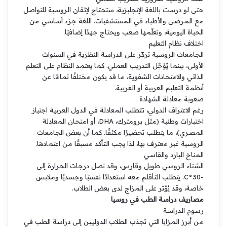
حتى لو درست باللغة الإنجليزية، ستحتاج لإتقان الروسية للتواصل
مع المرضى والأطباء في المستشفيات. اللغة جزء أساسي من
الحياة اليومية، وتعلّمها صعب ويحتاج جهدًا إضافيًا.
اختلاف نظام التعليم
الجامعات الروسية تركّز على الدراسة النظرية في السنوات
الأولى، بينما يُؤجَّل التدريب العملي. كما يعتمد النظام على التعلم
الذاتي والامتحانات الشفوية، ما قد يكون مختلفًا تمامًا عن
أنظمة التعليم العربية أو الغربية.
صعوبة معادلة الشهادة
رغم الاعتراف الدولي، تتطلب المعادلة في الدول العربية اجتياز
اختبارات وطنية (مثل برومترك، DHA، أو امتحان المعادلة
المصري)، ما يتطلب تحضيرًا مكثفًا. كما أن بعض الجامعات
الروسية غير معترف بها، لذا يجب التأكد مسبقًا من اعتمادها.
المناخ البارد والقاسي
الشتاء الروسي طويل وقارس، وقد تصل درجات الحرارة إلى
-30°C. يتطلب التأقلم معه استعدادًا نفسيًا وجسديًا وملابس
خاصة، وقد يُؤثر على المزاج لدى بعض الطلاب.
مصاريف دراسة الطب في روسيا
رسوم الدراسة
من أبرز المزايا التي تجذب الطلاب الدوليين إلى دراسة الطب في