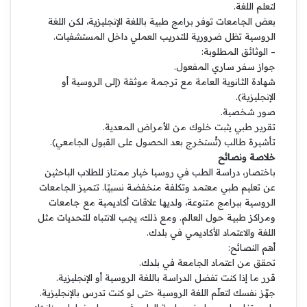
لتعلم اللغة.
بعض الجامعات توفر برامج طبية باللغة الإنجليزية، لكن اللغة
الروسية تظل ضرورية للتدريب العملي داخل المستشفيات.
– الوثائق المطلوبة:
جواز سفر ساري المفعول.
شهادة الثانوية العامة مع ترجمة موثقة (إلى الروسية أو
الإنجليزية).
صور شخصية.
تقرير طبي يثبت خلوك من الأمراض المعدية.
تأشيرة طالب (تُستخرج بعد الحصول على القبول الجامعي).
خلاصة ونصائح
باختصار، دراسة الطب في روسيا خيار ممتاز للطلاب الباحثين
عن تعليم طبي معتمد وتكلفة منخفضة نسبيًا. تتميز الجامعات
الروسية ببرامج متنوعة، ولديها علاقات أكاديمية مع جامعات
ومراكز طبية حول العالم. ومع ذلك، يجب الانتباه للتحديات مثل
اللغة والاعتماد الأكاديمي في بلدك.
أهم النصائح:
تحقق من اعتماد الجامعة في بلدك.
قرر ما إذا كنت تفضل الدراسة باللغة الروسية أو الإنجليزية.
جهّز نفسك لتعلّم اللغة الروسية حتى لو كنت تدرس بالإنجليزية.