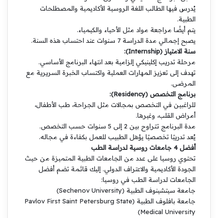
يُدرس فيها الطالب اللغة الروسية الأكاديمية والمصطلحات
الطبية.
يتم أيضًا مراجعة مواد مثل الأحياء والكيمياء.
يصبح إجمالي مدة الدراسة 7 سنوات عند احتساب هذه السنة.
سنة الامتياز (Internship):
مرحلة تدريب إكلينيكي إلزامية بعد انتهاء البرنامج الأساسي.
تهدف إلى تعزيز المهارات العملية واكتساب الخبرة السريرية مع
المرضى.
برنامج التخصص (Residency):
للراغبين في التخصص بمجالات مثل الجراحة، طب الأطفال،
أمراض القلب، وغيرها.
مدة البرنامج تتراوح بين 2 إلى 5 سنوات حسب التخصص.
يُعد تدريبًا تخصصيًا يؤهل الطبيب للعمل بكفاءة في مجاله.
أفضل 4 جامعات روسية لدراسة الطب
تحتوي روسيا على عدد من الجامعات الطبية المتميزة من حيث
الجودة الأكاديمية والاعتراف الدولي. إليك قائمة تضم أفضل
الجامعات لدراسة الطب في روسيا:
جامعة سيتشينوف الطبية (Sechenov University)
جامعة بافلوف الطبية (Pavlov First Saint Petersburg State
Medical University)