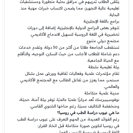
يتلقى الطلاب تدريبهم في مرافق بحثية متطورة ومستشفيات
تعليمية عالية التجهيز، مما يضمن اكتساب خبرات مهنية منذ
البداية.
برامج باللغة الإنجليزية
تتوفر بعض البرامج الدولية بالإنجليزية، إضافة إلى دورات
تحضيرية في اللغة الروسية لتسهيل الاندماج الأكاديمي.
مجتمع دولي متنوع
تستقطب الجامعة طلابًا من أكثر من 50 دولة، وتقدم خدمات
دعم شاملة للطلاب الأجانب من حيث السكن، التوجيه، والتأقلم
مع الحياة الجامعية.
بيئة تعليمية نشطة
تقام مؤتمرات علمية وفعاليات ثقافية وورش عمل بشكل
مستمر، مما يعزز من تفاعل الطالب مع المجتمع الأكاديمي
والعالمي.
مدينة علمية متكاملة
نوفوسيبيرسك تُعد مركزًا علميًا عالميًا، توفر بيئة آمنة، حديثة،
ومنخفضة التكاليف نسبيًا، رغم مناخها الشتوي القاسي.
ما هي عيوب دراسة الطب في روسيا؟
رغم الفوائد العديدة، من المهم التعرف على عيوب دراسة الطب
في روسيا لتكوين صورة متكاملة قبل اتخاذ القرار:
اللغة الروسية ضرورية للتدريب العملي