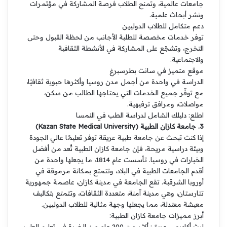
جامعات عالمية، وتمنح الطلاب فرصة المشاركة في مؤتمرات
ونشر أبحاث علمية.
دعم متكامل للطلاب الدوليين
توفر خدمات مخصصة للطلبة الأجانب من لحظة القبول وحتى
التخرج، وتشجّع على المشاركة في الأنشطة الثقافية
والاجتماعية.
موقع متميز في سانت بطرسبرغ
الدراسة في واحدة من أجمل مدن روسيا وأكثرها حيوية ثقافيًا،
مع توفّر جميع الخدمات التي يحتاجها الطالب من سكن،
مواصلات، ومرافق ترفيهية.
اطلع: دليلك الشامل لدراسة الطب في النمسا
3. جامعة كازان الطبية (Kazan State Medical University)
إذا كنت تبحث عن جامعة طبية عريقة توفر تعليمًا عالي الجودة
وبيئة دراسية مريحة، فإن جامعة كازان الطبية تُعد من أفضل
الخيارات في روسيا. تأسست عام 1814، ما يجعلها واحدة من
أقدم الجامعات الطبية في البلاد، وتتمتع بمكانة مرموقة في
أوروبا الشرقية. تقع الجامعة في مدينة كازان، عاصمة جمهورية
تتارستان، وهي مدينة آمنة، متعددة الثقافات، وتتمتع بتكاليف
معيشة معتدلة، مما يجعلها وجهة مثالية للطلاب الدوليين.
أبرز مميزات جامعة كازان الطبية:
إرث أكاديمي عريق: أكثر من 200 عام من الخبرة في تعليم الطب