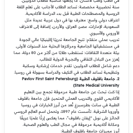
في الطب وطب الأسنان، ما يجعلها مناسبة للطلاب الدوليين.
سنة تحضيرية مخصصة: تساعد الطلاب الأجانب على تعلم اللغة
الروسية والمصطلحات الطبية قبل بدء الدراسة الأكاديمية.
اعتراف دولي واسع: معترف بها في دول عربية عديدة مثل
السعودية، الإمارات، مصر، العراق، والأردن، إضافة إلى الاعتراف
الأوروبي والآسيوي.
تدريب عملي متقدّم: تتيح الجامعة تدريبًا إكلينيكيًا عالي الجودة
في مستشفياتها الجامعية ومراكزها البحثية منذ السنوات الأولى.
بيئة متعددة الثقافات: تستقطب طلابًا من أكثر من 80 دولة، مما
يُعزز من التبادل الثقافي والتجربة الدولية للطالب.
دعم شامل للطلاب الدوليين: تقدم خدمات إرشادية وسكنية
وتنظيمية تساعد الطلاب في التكيف والدراسة بسهولة في روسيا.
2. جامعة بافلوف الطبية (Pavlov First Saint Petersburg
State Medical University)
إذا كنت تبحث عن جامعة طبية مرموقة تجمع بين التعليم
الأكاديمي القوي والتدريب العملي المتميز، فإن جامعة بافلوف
الطبية في سانت بطرسبرغ تُعد من أبرز الخيارات في روسيا
وأوروبا الشرقية. تأسست عام 1897، وتحمل اسم العالِم الروسي
الحائز على نوبل “إيفان بافلوف”، مما يعكس إرثًا علميًا عريقًا
ومكانة أكاديمية مرموقة في مجال الطب والعلوم الصحية.
أبرز مميزات جامعة بافلوف الطبية: