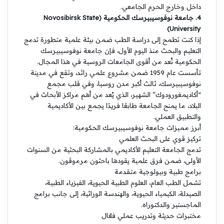
داخل وخارج الحرم الجامعي.
4. جامعة نوفوسيبيرسك الحكومية (Novosibirsk State
University)
إذا كنت تطمح إلى دراسة الطب ضمن بيئة علمية متطورة تدمج
التعليم والبحث منذ اليوم الأول، فإن جامعة نوفوسيبيرسك
الحكومية تُعد من أقوى الجامعات الروسية في هذا المجال.
تأسست عام 1959 ضمن مشروع علمي رائد، وتقع في مدينة
نوفوسيبيرسك، ثالث أكبر مدن روسيا، وفي قلب مجمع
“أكاديمغورودوك” الشهير، الذي يُعد من أهم مراكز الأبحاث في
البلاد، ما يمنح الجامعة طابعًا فريدًا يجمع بين الأكاديمية
والتطبيق العملي.
أبرز مميزات جامعة نوفوسيبيرسك الحكومية:
تركيز قوي على البحث العلمي
تدمج الجامعة التعليم الأكاديمي بالمشاركة البحثية من السنوات
الأولى، ضمن فرق علمية يقودها باحثون مرموقون.
برامج طبية وبيولوجية متقدمة
تشمل الطب العام، العلوم الطبية الحيوية، الفيزياء الطبية،
الصيدلة، الكيمياء الحيوية، والهندسة الوراثية، إلى جانب برامج
الماجستير والدكتوراه.
مختبرات حديثة وتدريب عملي فعّال