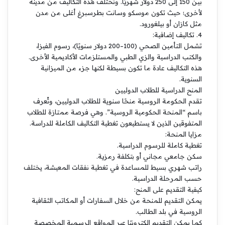
بين 150 إلى 250 دولار شهريًا. وتختلف هذه التكاليف من مدينة
لأخرى؛ حيث تكون موسكو وسانت بطرسبرغ أغلى من مدن
مثل كازان أو بيلغورود.
4. تكاليف إضافية:
تشمل التأمين الصحي (100–200 دولار سنويًا)، رسوم الفيزا،
والكتب الدراسية والزي الطبي والمستلزمات الأكاديمية الأخرى.
هذه التكاليف عادة ما تكون بسيطة لكنها جزء من الميزانية
السنوية.
المنح الدراسية للطلاب الدوليين
تقدم الحكومة الروسية منحًا سنوية للطلاب الدوليين، وتُعرف
باسم “المنحة الحكومية الروسية”. وهي فرصة ممتازة للطلاب
المتفوقين الذين لا يستطيعون تغطية التكاليف الكاملة للدراسة.
مزايا المنحة:
تغطية كاملة للرسوم الدراسية.
سكن جامعي مجاني أو بتكلفة رمزية.
راتب شهري بسيط للمساعدة في تغطية نفقات المعيشة، يختلف
حسب المرحلة الدراسية.
كيفية التقديم على المنح:
يمكن التقديم للمنحة من خلال السفارات أو المكاتب الثقافية
الروسية في بلد الطالب.
كما يمكن التقديم إلكترونيًا عبر المواقع الرسمية المخصصة