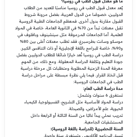
ما هو معدل قبول الطب في روسيا؟
يُعد معدل قبول الطب في روسيا مناسبًا للعديد من الطلاب
الدوليين، خصوصًا من الدول العربية، بفضل مرونة شروط
القبول مقارنة بدول أخرى. فمعظم الجامعات الطبية الروسية
تقبل معدلات تبدأ من 70% في الثانوية العامة، خاصة في المواد
العلمية. أما الجامعات المرموقة مثل سيتشينوف وبافلوف في
موسكو وسانت بطرسبرغ، فقد تطلب معدلات أعلى بين 80%
و90%، خاصة للبرامج باللغة الإنجليزية أو ذات التنافس الكبير.
دراسة الطب في روسيا تُعد خيارًا شائعًا للطلاب الدوليين بفضل
جودة التعليم وتكلفة الدراسة المعقولة. ومع ذلك، من المهم
معرفة المدة الزمنية المطلوبة ومتطلبات كل مرحلة دراسية
قبل اتخاذ القرار. فيما يلي نظرة مبسطة على مراحل دراسة
الطب في الجامعات الروسية:
مدة دراسة الطب العام:
تستغرق 6 سنوات وتشمل:
دراسة المواد الأساسية مثل التشريح، الفسيولوجيا، الكيمياء
الحيوية، علم الأمراض، والصيدلة.
تدريب عملي يبدأ غالبًا من السنة الثالثة أو الرابعة داخل
المستشفيات الجامعية.
السنة التحضيرية (للدراسة باللغة الروسية):
تسبق البرنامج الأكاديمي وتستغرق سنة واحدة.