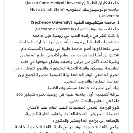
جامعة كازان الطبية (Kazan State Medical University)
جامعة نوفوسيبيرسك الحكومية (Novosibirsk State
University)
1. جامعة سيتشينوف الطبية (Sechenov University)
جامعة سيتشينوف الطبية (Sechenov University)
إذا كنت تفكر في دراسة الطب في روسيا، فإن جامعة
سيتشينوف الطبية في موسكو تُعد من أبرز الخيارات المتاحة،
ليس فقط لكونها أقدم جامعة طبية في روسيا (تأسست عام
1758)، بل أيضًا لما تقدمه من تعليم أكاديمي رفيع المستوى
وخبرة تمتد لأكثر من قرنين ونصف. بفضل موقعها في قلب
العاصمة موسكو، والبنية التحتية المتطورة، والتنوع الثقافي داخل
الحرم الجامعي، توفر الجامعة بيئة تعليمية متميزة تجمع بين
الدراسة النظرية والتدريب العملي.
إليك أبرز مميزات جامعة سيتشينوف الطبية:
عراقة أكاديمية: أول جامعة طبية في روسيا، بخبرة تتجاوز 265
عامًا في التعليم والبحث الطبي.
تنوع البرامج: تشمل تخصصات الطب العام، طب الأسنان،
الصيدلة، التمريض، الصحة العامة، والعلوم الطبية الحيوية،
بالإضافة إلى برامج الماجستير والدكتوراه.
برامج باللغة الإنجليزية: توفر برامج طبية باللغة الإنجليزية، خاصة