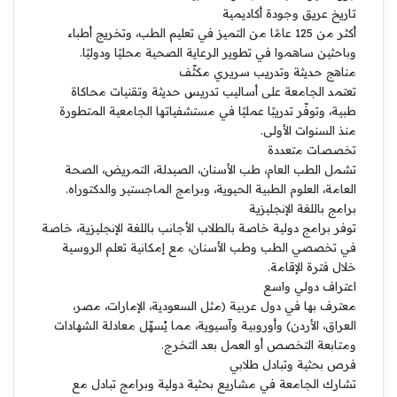
تاريخ عريق وجودة أكاديمية
أكثر من 125 عامًا من التميز في تعليم الطب، وتخريج أطباء
وباحثين ساهموا في تطوير الرعاية الصحية محليًا ودوليًا.
مناهج حديثة وتدريب سريري مكثّف
تعتمد الجامعة على أساليب تدريس حديثة وتقنيات محاكاة
طبية، وتوفّر تدريبًا عمليًا في مستشفياتها الجامعية المتطورة
منذ السنوات الأولى.
تخصصات متعددة
تشمل الطب العام، طب الأسنان، الصيدلة، التمريض، الصحة
العامة، العلوم الطبية الحيوية، وبرامج الماجستير والدكتوراه.
برامج باللغة الإنجليزية
توفر برامج دولية خاصة بالطلاب الأجانب باللغة الإنجليزية، خاصة
في تخصصي الطب وطب الأسنان، مع إمكانية تعلم الروسية
خلال فترة الإقامة.
اعتراف دولي واسع
معترف بها في دول عربية (مثل السعودية، الإمارات، مصر،
العراق، الأردن) وأوروبية وآسيوية، مما يُسهّل معادلة الشهادات
ومتابعة التخصص أو العمل بعد التخرج.
فرص بحثية وتبادل طلابي
تشارك الجامعة في مشاريع بحثية دولية وبرامج تبادل مع