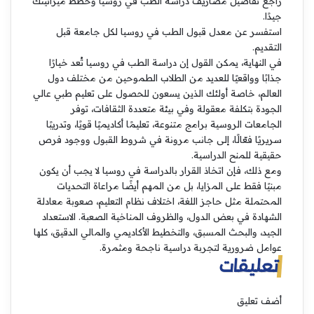
راجع تفاصيل مصاريف دراسة الطب في روسيا وخطط ميزانيتك
جيدًا.
استفسر عن معدل قبول الطب في روسيا لكل جامعة قبل
التقديم.
في النهاية، يمكن القول إن دراسة الطب في روسيا تُعد خيارًا
جذابًا وواقعيًا للعديد من الطلاب الطموحين من مختلف دول
العالم، خاصة أولئك الذين يسعون للحصول على تعليم طبي عالي
الجودة بتكلفة معقولة وفي بيئة متعددة الثقافات، توفر
الجامعات الروسية برامج متنوعة، تعليمًا أكاديميًا قويًا، وتدريبًا
سريريًا فعّالًا، إلى جانب مرونة في شروط القبول ووجود فرص
حقيقية للمنح الدراسية.
ومع ذلك، فإن اتخاذ القرار بالدراسة في روسيا لا يجب أن يكون
مبنيًا فقط على المزايا، بل من المهم أيضًا مراعاة التحديات
المحتملة مثل حاجز اللغة، اختلاف نظام التعليم، صعوبة معادلة
الشهادة في بعض الدول، والظروف المناخية الصعبة. الاستعداد
الجيد، والبحث المسبق، والتخطيط الأكاديمي والمالي الدقيق، كلها
عوامل ضرورية لتجربة دراسية ناجحة ومثمرة.
تعليقات
أضف تعليق