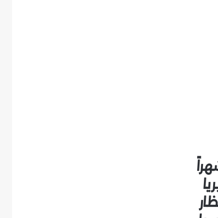
يا
ظار