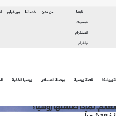
تابعنا
من نحن
خدماتنا
بورتفوليو
ات
فيسبوك
بحث عن
الوضع المظلم
انستقرام
تيلقرام
تريوشكا
نافذة روسية
بوصلة المسافر
روسيا الخفية
ال
الم.. لماذا صنعتها روسيا؟