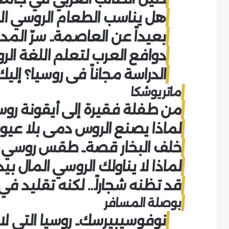
هل يناسب الطعام الروسي ال
بعيداً عن العاصمة.. سرّ المد
دوافع العرب لتعلم اللغة الر
الدراسة مجاناً في روسيا؟ إلي
ماتريوشكا
من طفلة فقيرة إلى أيقونة روس
لماذا يصنع الروس دمى بلا عيو
خلف البخار قصة.. طقس روسي ل
لماذا لا يناولك الروسي المال بي
قد تظنه شجاراً… لكنه تقليد في 
بوصلة المسافر
نوفوسيبيرسك.. روسيا التي ل