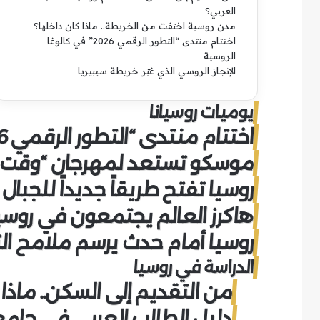
العربي؟
مدن روسية اختفت من الخريطة.. ماذا كان داخلها؟
اختتام منتدى “التطور الرقمي 2026” في كالوغا
الروسية
الإنجاز الروسي الذي غيّر خريطة سيبيريا
يوميات روسيانا
اختتام منتدى “التطور الرقمي 2026” في كالوغا الروسية
موسكو تستعد لمهرجان “وقت ا
روسيا تفتح طريقاً جديداً للجبال
هاكرز العالم يجتمعون في روسي
روسيا أمام حدث يرسم ملامح الت
الدراسة في روسيا
من التقديم إلى السكن.. ماذا
دليل الطالب العربي في جامعات