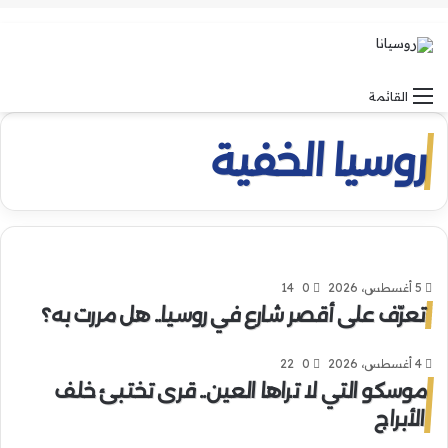
بح
الوضع ا
القائمة
روسيا الخفية
5 أغسطس، 2026
0
14
تعرّف على أقصر شارع في روسيا.. هل مررت به؟
4 أغسطس، 2026
0
22
موسكو التي لا تراها العين.. قرى تختبئ خلف
الأبراج