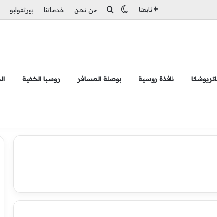
بحث عن
الوضع المظلم
تابعنا
من نحن
خدماتنا
بورتفوليو
تريوشكا
نافذة روسية
بوصلة المسافر
روسيا الخفية
ال