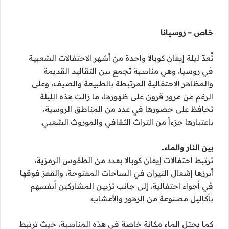
خاص – روسيانا
تُعدّ ليلة إيفان كوبالا واحدة من أشهر الاحتفالات الشعبية
في
روسيا
، وهي مناسبة تجمع بين التقاليد القديمة
والمظاهر الاحتفالية المرتبطة بالطبيعة والصيف، وعلى
الرغم من مرور قرون على ظهورها، ما زالت هذه الليلة
تحافظ على حضورها في عدد من المناطق الروسية،
باعتبارها جزءاً من التراث
الثقافي
والموروث الشعبي.
بين النار والماء..
ترتبط احتفالات إيفان كوبالا بعدد من الطقوس الرمزية،
أبرزها إشعال النيران في الساحات المفتوحة، والقفز فوقها
في أجواء احتفالية، إلى جانب تزيين المشاركين أنفسهم
بأكاليل مصنوعة من الزهور والأعشاب.
كما يحتل الماء مكانة خاصة في هذه المناسبة، حيث ترتبط