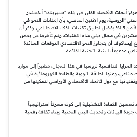
مركز أبحاث الاقتصاد الكلي في بنك “سبيربنك” ألكسندر
الروسية، يوم الاثنين الماضي، بأن إمكانات النمو في
الاقتصاد الروسي قد ترتفع إلى ما بين 2% و2.5% بدلاً من 1.5% بفضل تطبيق تقنيات الذكاء الاصطناعي. وذكر أن
العشرين في مجال تبني هذه التقنيات، رغم تأخرها عن بعض
ع إيساكوف أن يتجاوز النمو الاقتصادي التوقعات السائدة
 المزايا التنافسية لروسيا في هذا المجال، مشيراً إلى موارد
اصطناعي، ومنها الطاقة النووية والطاقة الكهرومائية في
تقنياتها مع دول الاتحاد الاقتصادي الأوراسي لتمكينها من
تحسين الكفاءة التشغيلية إلى كونه محركاً استراتيجياً
ودة البيانات وتحديث البنى التحتية وبناء ثقافة رقمية