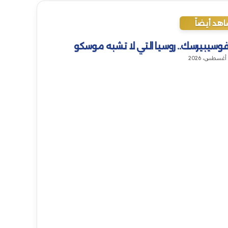
هد أيضاً
لاق
وسيبيرسك.. روسيا التي لا تشبه موسكو