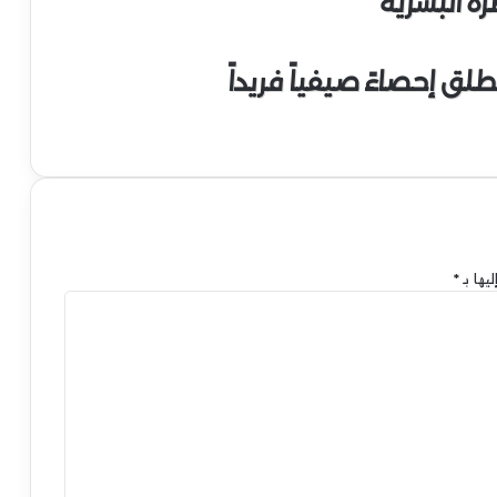
رة البشرية
ق إحصاءً صيفياً فريداً
يها بـ
*